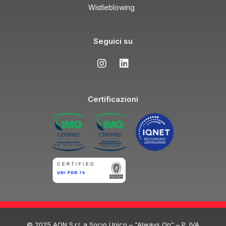
Wistleblowing
Seguici su
Certificazioni
© 2025 AON S.r.l. a Socio Unico – “Always On” – P. IVA