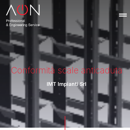
Conformità scale anticaduta
IMT Impianti Srl